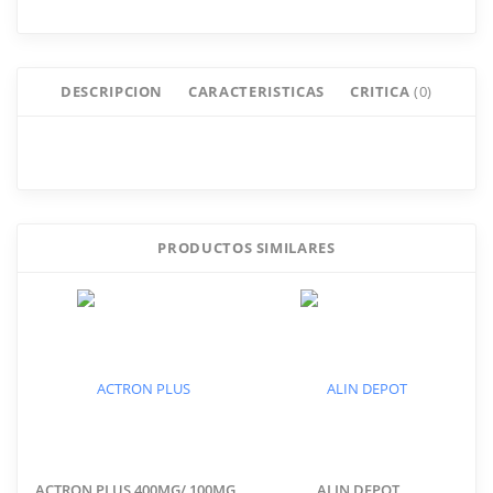
DESCRIPCION
CARACTERISTICAS
CRITICA
(0)
Critica ANALGEN NAPROXENO
12 TABLETAS 550 MG
PRODUCTOS SIMILARES
Añade tu comentario
ACTRON PLUS 400MG/ 100MG
ALIN DEPOT