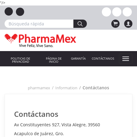
"/>
POLITICAS DE
PÁGINA DE
GARANTÍA
CONTÁCTANOS
PRIVACIDAD
INICIO
Contáctanos
pharmamex
Information
Contáctanos
Av Constituyentes 927, Vista Alegre, 39560
Acapulco de Juárez, Gro.