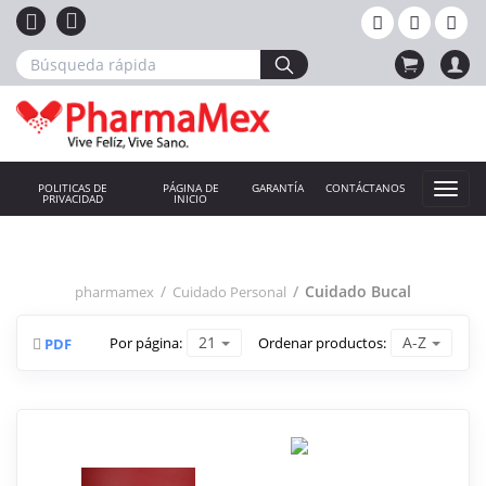
POLITICAS DE
PÁGINA DE
GARANTÍA
CONTÁCTANOS
PRIVACIDAD
INICIO
Cuidado Bucal
pharmamex
Cuidado Personal
21
A-Z
Por página:
Ordenar productos:
PDF