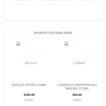
Critica NAFAZOLINA-
FENIRAMINA 0.16MG/3.00MG
GOTERO C/15ML
PRODUCTOS SIMILARES
Añade tu comentario
ARTELAC GOTAS C/10ML
CLORAN (CLORANFENICOL)
5MG/ML C/15ML
$299.00
$84.00
VISTA
VISTA