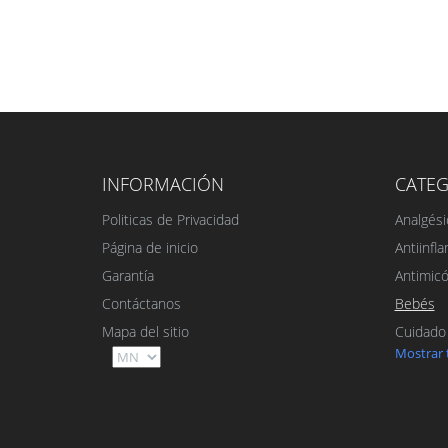
INFORMACIÓN
CATEG
Politicas de Privacidad
Analgési
Página de inicio
Antiinfl
Garantía
Antimicó
Contáctanos
Bebés
Mapa del sitio
Cuidado
Mostrar 