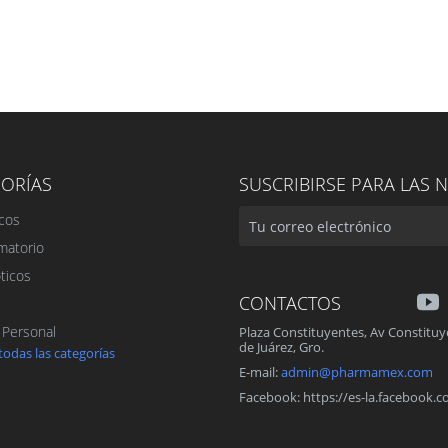
ORÍAS
SUSCRIBIRSE
PARA LAS N
cos
amatorio
ticos
CONTACTOS
 Personal
Plaza Constituyentes, Av Constituy
de Juárez, Gro.
todas las categorías
E-mail:
admin@pharmamex.com
Facebook: https://es-la.facebook