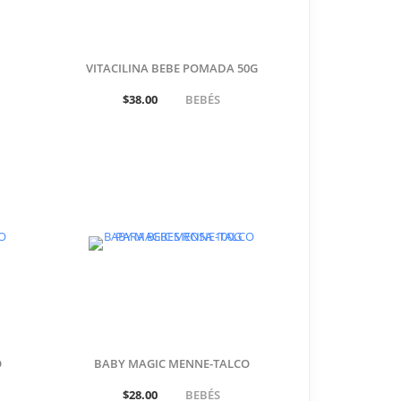
VITACILINA BEBE POMADA 50G
$38.00
BEBÉS
O
BABY MAGIC MENNE-TALCO
PARA BEBES ROSA 100G
$28.00
BEBÉS