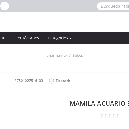
ntía
Contáctanos
Categories
pharmamex
Bebés
#
7501027514103
En stock
MAMILA ACUARIO 
1
2
3
4
5
0