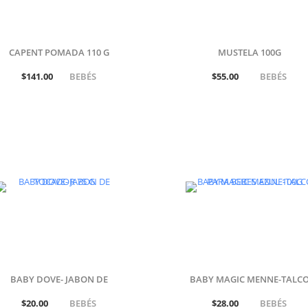
CAPENT POMADA 110 G
MUSTELA 100G
$141.00
BEBÉS
$55.00
BEBÉS
BABY DOVE- JABON DE
BABY MAGIC MENNE-TALC
TOCADOR 75 G
PARA BEBES AZUL 100G
$20.00
BEBÉS
$28.00
BEBÉS