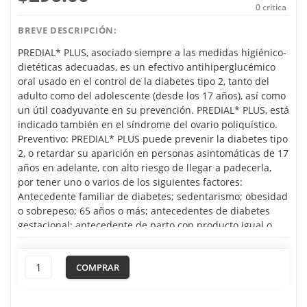
0
critica
BREVE DESCRIPCIÓN:
PREDIAL* PLUS, asociado siempre a las medidas higiénico-
dietéticas adecuadas, es un efectivo antihiperglucémico
oral usado en el control de la diabetes tipo 2, tanto del
adulto como del adolescente (desde los 17 años), así como
un útil coadyuvante en su prevención. PREDIAL* PLUS, está
indicado también en el síndrome del ovario poliquístico.
Preventivo: PREDIAL* PLUS puede prevenir la diabetes tipo
2, o retardar su aparición en personas asintomáticas de 17
años en adelante, con alto riesgo de llegar a padecerla,
por tener uno o varios de los siguientes factores:
Antecedente familiar de diabetes; sedentarismo; obesidad
o sobrepeso; 65 años o más; antecedentes de diabetes
gestacional; antecedente de parto con producto igual o
mayor de 4 kg; tensión arterial con cifras = 140/90 mm Hg;
trigliceridemia = 150 mg/dl ; HDL colesterol = 35 mg/dl;
COMPRAR
glucemia en ayuno entre 110 y 125 mg/dl o capilar = 140
mg/dl; glucemia a las 2 horas poscarga de glucosa oral
entre 140 y 200 mg/dl; intolerancia a la glucosa posparto