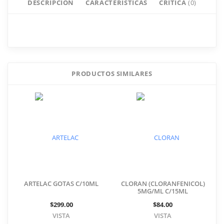
DESCRIPCION
CARACTERISTICAS
CRITICA
(0)
Critica REFRESH TEARS
(CARBOXIMETLICELULOSA)
0.5% DUO PACK
PRODUCTOS SIMILARES
Añade tu comentario
ARTELAC GOTAS C/10ML
CLORAN (CLORANFENICOL)
5MG/ML C/15ML
$299.00
$84.00
VISTA
VISTA