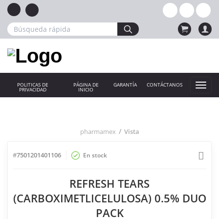
POLITICAS DE
PÁGINA DE
GARANTÍA
CONTÁCTANOS
PRIVACIDAD
INICIO
pharmamex
Vista
#
7501201401106
En stock
Compart
con
REFRESH TEARS
amigos
(CARBOXIMETLICELULOSA) 0.5% DUO
PACK